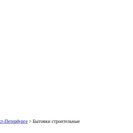
Б/У блок-контейнеры
кт-Петербурге
>
Бытовки строительные