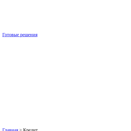
Готовые решения
Б/У блок-контейнеры
Главная
>
Кредит