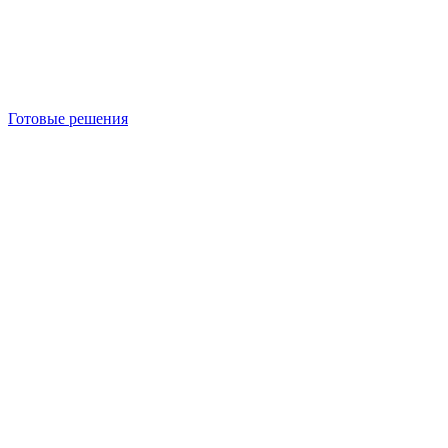
Готовые решения
Б/У блок-контейнеры