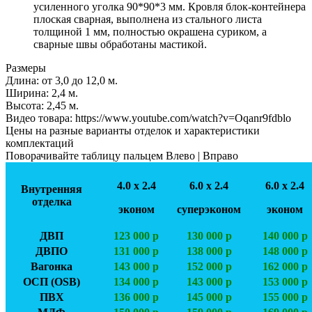
усиленного уголка 90*90*3 мм. Кровля блок-контейнера
плоская сварная, выполнена из стального листа
толщиной 1 мм, полностью окрашена суриком, а
сварные швы обработаны мастикой.
Размеры
Длина:
от 3,0 до 12,0 м.
Ширинa:
2,4 м.
Высота:
2,45 м.
Видео товара:
https://www.youtube.com/watch?v=Oqanr9fdblo
Цены на разные варианты отделок и характеристики
комплектаций
Поворачивайте таблицу пальцем Влево | Вправо
4.0 х 2.4
6.0 х 2.4
6.0 х 2.4
Внутренняя
отделка
эконом
суперэконом
эконом
ДВП
123 000 р
130 000 р
140 000 р
ДВПО
131 000 р
138 000 р
148 000 р
Вагонка
143 000 р
152 000 р
162 000 р
ОСП (OSB)
134 000 р
143 000 р
153 000 р
ПВХ
136 000 р
145 000 р
155 000 р