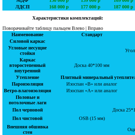
МДФ
150 000 р
159 000 р
169 000 р
ЛДСП
168 000 р
177 000 р
187 000 р
Характеристики комплектаций:
Поворачивайте таблицу пальцем Влево | Вправо
Наименование
Стандарт
Силовой каркас
Угловые несущие
Угол
стойки
Каркас
второстепенный
Доска 40*100 мм
внутренний
Утепление
Плитный минеральный утеплитель
Пароизоляция
Изоспан «В» или аналог
Ветро-влагоизоляция
Изоспан «А» или аналог
Половые и
потолочные лаги
Пол черновой
Доска 25*
Пол чистовой
OSB (15 мм)
Внешняя обшивка
Оци
стен