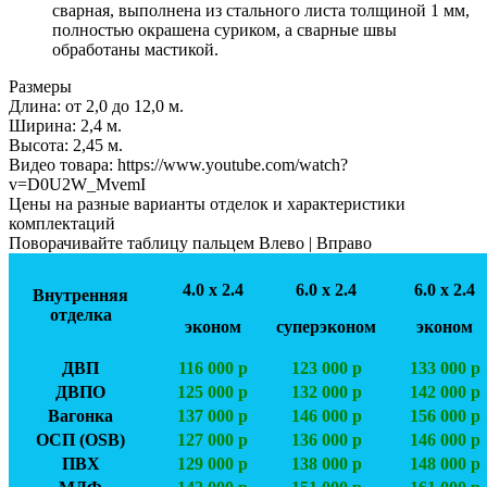
сварная, выполнена из стального листа толщиной 1 мм,
полностью окрашена суриком, а сварные швы
обработаны мастикой.
Размеры
Длина:
от 2,0 до 12,0 м.
Ширинa:
2,4 м.
Высота:
2,45 м.
Видео товара:
https://www.youtube.com/watch?
v=D0U2W_MvemI
Цены на разные варианты отделок и характеристики
комплектаций
Поворачивайте таблицу пальцем Влево | Вправо
4.0 х 2.4
6.0 х 2.4
6.0 х 2.4
Внутренняя
отделка
эконом
суперэконом
эконом
ДВП
116 000 р
123 000 р
133 000 р
ДВПО
125 000 р
132 000 р
142 000 р
Вагонка
137 000 р
146 000 р
156 000 р
ОСП (OSB)
127 000 р
136 000 р
146 000 р
ПВХ
129 000 р
138 000 р
148 000 р