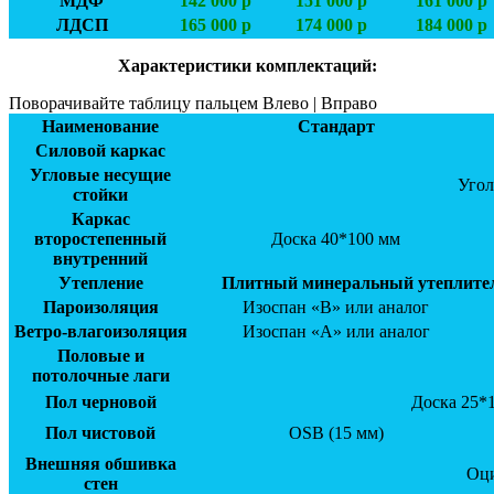
МДФ
142 000 р
151 000 р
161 000 р
ЛДСП
165 000 р
174 000 р
184 000 р
Характеристики комплектаций:
Поворачивайте таблицу пальцем Влево | Вправо
Наименование
Стандарт
Силовой каркас
Угловые несущие
Угол
стойки
Каркас
второстепенный
Доска 40*100 мм
внутренний
Утепление
Плитный минеральный утеплитель
Пароизоляция
Изоспан «В» или аналог
Ветро-влагоизоляция
Изоспан «А» или аналог
Половые и
потолочные лаги
Пол черновой
Доска 25*
Пол чистовой
OSB (15 мм)
Внешняя обшивка
Оци
стен