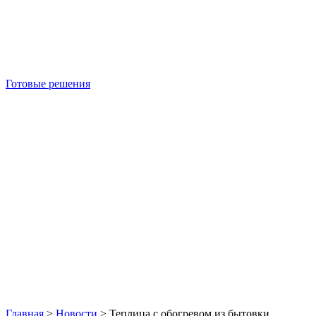
Готовые решения
Б/У блок-контейнеры
Главная
>
Новости
>
Теплица с обогревом из бытовки