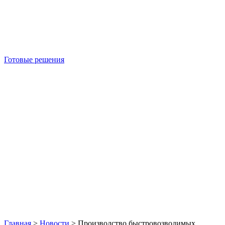
Готовые решения
Б/У блок-контейнеры
Главная
>
Новости
>
Производство быстровозводимых