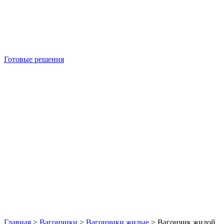
Готовые решения
Б/У блок-контейнеры
Главная
>
Вагончики
>
Вагончики жилые
>
Вагончик жилой