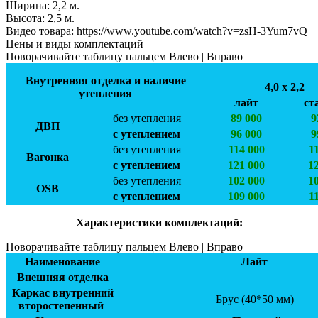
Ширинa:
2,2 м.
Высота:
2,5 м.
Видео товара:
https://www.youtube.com/watch?v=zsH-3Yum7vQ
Цены и виды комплектаций
Поворачивайте таблицу пальцем Влево | Вправо
Внутренняя отделка и наличие
4,0 х 2,2
утепления
лайт
ст
без утепления
89 000
9
ДВП
с утеплением
96 000
9
без утепления
114 000
1
Вагонка
с утеплением
121 000
1
без утепления
102 000
1
OSB
с утеплением
109 000
1
Характеристики комплектаций:
Поворачивайте таблицу пальцем Влево | Вправо
Наименование
Лайт
Внешняя отделка
Каркас внутренний
Брус (40*50 мм)
второстепенный