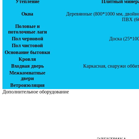
Утепление
Плитный минерал
Окна
Деревянные (800*1000 мм, двойно
ПВХ (60
Половые и
потолочные лаги
Пол черновой
Доска (25*100
Пол чистовой
Основание бытовки
Кровля
Входная дверь
Каркасная, снаружи обби
Межкомнатные
двери
Ветроизоляция
Дополнительное оборудование