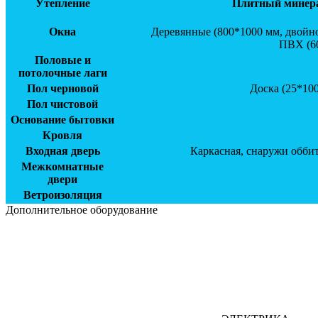
Утепление
Плитный минерал
Окна
Деревянные (800*1000 мм, двойно
ПВХ (60
Половые и
потолочные лаги
Пол черновой
Доска (25*100
Пол чистовой
Основание бытовки
Кровля
Входная дверь
Каркасная, снаружи обби
Межкомнатные
двери
Ветроизоляция
Дополнительное оборудование