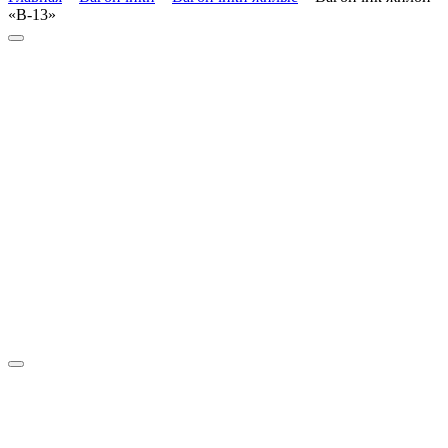
«В-13»