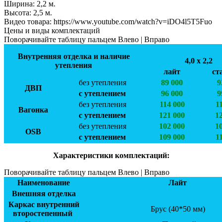
Ширинa:
2,2 м.
Высота:
2,5 м.
Видео товара:
https://www.youtube.com/watch?v=iDO4l5T5Fuo
Цены и виды комплектаций
Поворачивайте таблицу пальцем Влево | Вправо
Внутренняя отделка и наличие
4,0 х 2,2
утепления
лайт
ст
без утепления
89 000
9
ДВП
с утеплением
96 000
9
без утепления
114 000
1
Вагонка
с утеплением
121 000
1
без утепления
102 000
1
OSB
с утеплением
109 000
1
Характеристики комплектаций:
Поворачивайте таблицу пальцем Влево | Вправо
Наименование
Лайт
Внешняя отделка
Каркас внутренний
Брус (40*50 мм)
второстепенный