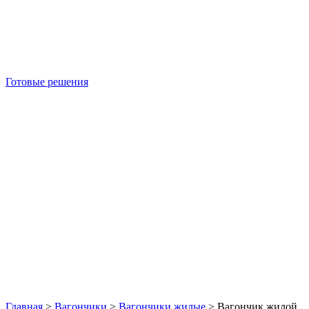
Готовые решения
Б/У блок-контейнеры
Главная
>
Вагончики
>
Вагончики жилые
>
Вагончик жилой