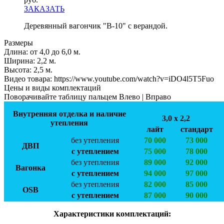
ЗАКАЗАТЬ
Деревянный вагончик "В-10" с верандой.
Размеры
Длина:
от 4,0 до 6,0 м.
Ширинa:
2,2 м.
Высота:
2,5 м.
Видео товара:
https://www.youtube.com/watch?v=iDO4l5T5Fuo
Цены и виды комплектаций
Поворачивайте таблицу пальцем Влево | Вправо
Внутренняя отделка и наличие
3,0 х 2,2
утепления
лайт
стандарт
без утепления
70 000
73 000
ДВП
с утеплением
75 000
78 000
без утепления
89 000
92 000
Вагонка
с утеплением
94 000
97 000
без утепления
82 000
85 000
OSB
с утеплением
87 000
90 000
Характеристики комплектаций: