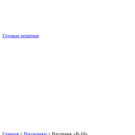
Готовые решения
Б/У блок-контейнеры
Главная
>
Вагончики
>
Вагончик «В-10»