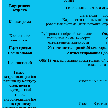
50 мм
Внутренняя
Евровагонка класса «С»
отделка
Лаги пола — дос
Каркас стен (стойки, обвяз
Каркас дома
Кровельная система (лаги потолка, ст
Рубероид по обрешётке из доски
Он
Кровельное
толщиной 25 мм 1-3 сорта
с
покрытие
естественной влажности
в
Перегородки
Утепление толщиной 50 мм,
карка
Пол черновой
Антисептированная
дос
OSB 18 мм
, на веранде доска толщиной 
Пол чистовой
влажности
Гидро-
ветроизоляция (по
внешнему контуру
Изоспан А или а
стен, пола и
перекрытия)
Паро-
гидроизоляция
(по
внутреннему
Изоспан В или а
контуру стен, пола