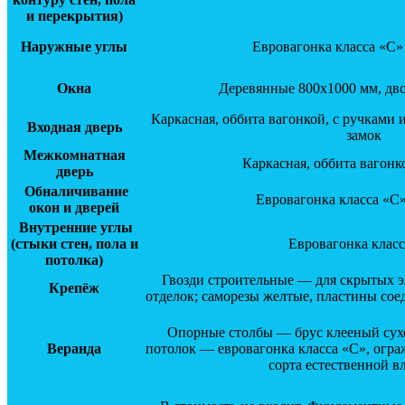
и перекрытия)
Наружные углы
Евровагонка класса «С»
Окна
Деревянные 800х1000 мм, дв
Каркасная, оббита вагонкой, с ручками
Входная дверь
замок
Межкомнатная
Каркасная, оббита вагонк
дверь
Обналичивание
Евровагонка класса «С»
окон и дверей
Внутренние углы
(стыки стен, пола и
Евровагонка клас
потолка)
Гвозди строительные — для скрытых э
Крепёж
отделок; саморезы желтые, пластины со
Опорные столбы — брус клееный сух
Веранда
потолок — евровагонка класса «С», огра
сорта естественной в