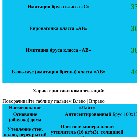
3
Имитация бруса класса «С»
3
Евровагонка класса «АВ»
3
Имитация бруса класса «АВ»
4
Блок-хаус (имитация бревна) класса «АВ»
Характеристики комплектаций:
Поворачивайте таблицу пальцем Влево | Вправо
Наименование
«Лайт»
Основание
Антисептированный
Брус 100х1
(обвязка) дома
Плитный минеральный
Утепление стен,
утеплитель (16 кг/м3), толщиной
полов, перекрытий