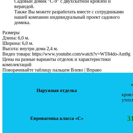
Садовый домик "С-9" с двухскатной кровлей и
верандой.
Также Вы можете разработать вместе с сотрудниками
нашей компании индивидуальный проект садового
домика.
Размеры
Длина:
6,0 м.
Ширинa:
6,0 м.
Высота:
внутри дома 2,4 м.
Видео товара:
https://www.youtube.com/watch?v=WT84do-Am9g
Цены на разные варианты отделок и характеристики
комплектаций
Поворачивайте таблицу пальцем Влево | Вправо
Наружная отделка
кровл
утепл
3
Евровагонка класса «С»