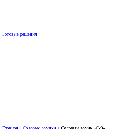
Готовые решения
Б/У блок-контейнеры
Главная
>
Садовые домики
>
Садовый домик «С-9»