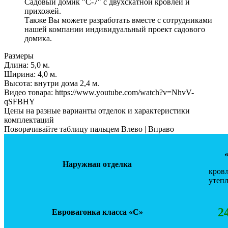
Садовый домик "С-7" с двухскатной кровлей и
прихожей.
Также Вы можете разработать вместе с сотрудниками
нашей компании индивидуальный проект садового
домика.
Размеры
Длина:
5,0 м.
Ширинa:
4,0 м.
Высота:
внутри дома 2,4 м.
Видео товара:
https://www.youtube.com/watch?v=NhvV-
qSFBHY
Цены на разные варианты отделок и характеристики
комплектаций
Поворачивайте таблицу пальцем Влево | Вправо
Наружная отделка
кровл
утепл
2
Евровагонка класса «С»