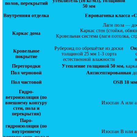
утеплитель (16 кг/м3), толщиной
полов, перекрытий
50 мм
Внутренняя отделка
Евровагонка класса «С
Лаги пола — дос
Каркас стен (стойки, обвя
Каркас дома
Кровельная система (лаги потолка, с
Рубероид по обрешётке из доски
Он
Кровельное
толщиной 25 мм 1-3 сорта
покрытие
естественной влажности
Перегородки
Утепление толщиной 50 мм,
карк
Пол черновой
Антисептированная
до
Пол чистовой
OSB 18 мм
Гидро-
ветроизоляция (по
внешнему контуру
Изоспан А или а
стен, пола и
перекрытия)
Паро-
гидроизоляция
(по
внутреннему
Изоспан В или а
контуру стен, пола и