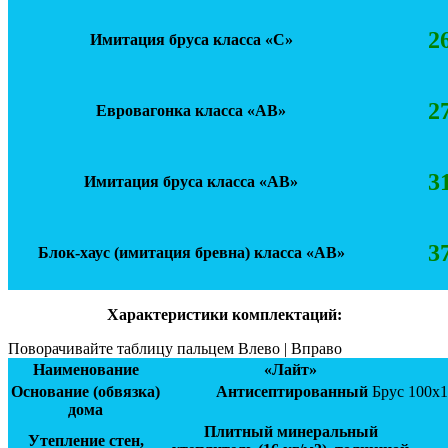
2
Имитация бруса класса «С»
2
Евровагонка класса «АВ»
3
Имитация бруса класса «АВ»
3
Блок-хаус (имитация бревна) класса «АВ»
Характеристики комплектаций:
Поворачивайте таблицу пальцем Влево | Вправо
Наименование
«Лайт»
Основание (обвязка)
Антисептированный
Брус 100х1
дома
Плитный минеральный
Утепление стен,