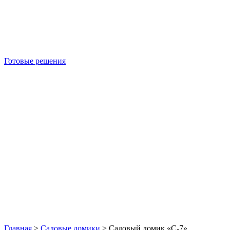
Готовые решения
Б/У блок-контейнеры
Главная
>
Садовые домики
>
Садовый домик «С-7»