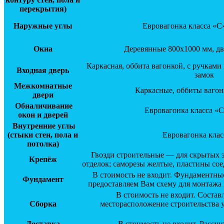
перекрытия)
Наружные углы
Евровагонка класса «С
Окна
Деревянные 800х1000 мм, дв
Каркасная, оббита вагонкой, с ручкам
Входная дверь
замок
Межкомнатные
Каркасные, оббиты вагон
двери
Обналичивание
Евровагонка класса «С
окон и дверей
Внутренние углы
(стыки стен, пола и
Евровагонка клас
потолка)
Гвозди строительные — для скрытых 
Крепёж
отделок; саморезы желтые, пластины со
В стоимость не входит. Фундаментные
Фундамент
предоставляем Вам схему для монтажа
В стоимость не входит. Соста
Сборка
месторасположение строительства у
Доставка
В стоимость не входит. Рассч