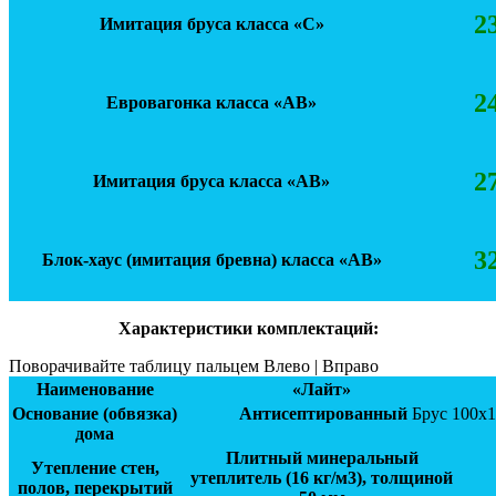
2
Имитация бруса класса «С»
2
Евровагонка класса «АВ»
2
Имитация бруса класса «АВ»
3
Блок-хаус (имитация бревна) класса «АВ»
Характеристики комплектаций:
Поворачивайте таблицу пальцем Влево | Вправо
Наименование
«Лайт»
Основание (обвязка)
Антисептированный
Брус 100х1
дома
Плитный минеральный
Утепление стен,
утеплитель (16 кг/м3), толщиной
полов, перекрытий