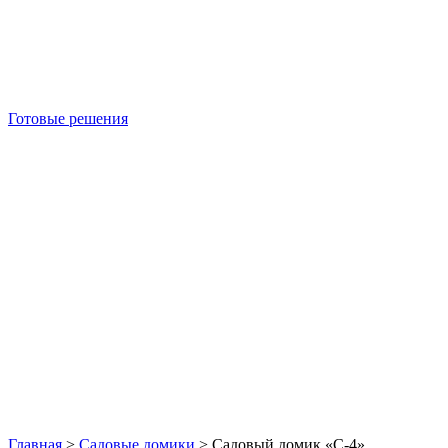
Готовые решения
Б/У блок-контейнеры
Главная
>
Садовые домики
>
Садовый домик «С-4»