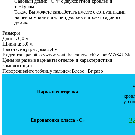
Садовый домик "С-4" с двухскатной кровлей и
тамбуром.
Также Вы можете разработать вместе с сотрудниками
нашей компании индивидуальный проект садового
домика.
Размеры
Длина:
6,0 м.
Ширинa:
3,0 м.
Высота:
внутри дома 2,4 м.
Видео товара:
https://www.youtube.com/watch?v=ho9V7rS4UZk
Цены на разные варианты отделок и характеристики
комплектаций
Поворачивайте таблицу пальцем Влево | Вправо
Наружная отделка
кровл
утепл
2
Евровагонка класса «С»