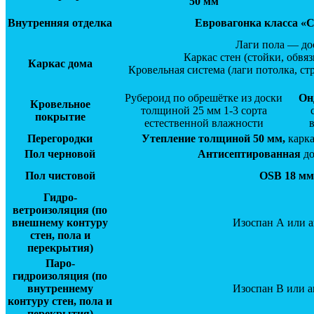
50 мм
Внутренняя отделка
Евровагонка класса «С
Лаги пола — дос
Каркас стен (стойки, обвя
Каркас дома
Кровельная система (лаги потолка, с
Рубероид по обрешётке из доски
Он
Кровельное
толщиной 25 мм 1-3 сорта
покрытие
естественной влажности
Перегородки
Утепление толщиной 50 мм,
карк
Пол черновой
Антисептированная
до
Пол чистовой
OSB 18 мм
Гидро-
ветроизоляция (по
внешнему контуру
Изоспан А или а
стен, пола и
перекрытия)
Паро-
гидроизоляция
(по
внутреннему
Изоспан В или а
контуру стен, пола и
перекрытия)