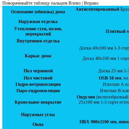
Поворачивайте таблицу пальцем Влево | Вправо
Антисептированный
Брус
Основание (обвязка) дома
Наружная отделка
Утепление стен, полов,
Плитный ми
перекрытий
Внутренняя отделка
Доска 40х100 мм 1-3 сор
Каркас дома
Доска 40х100 мм 1 сорт
Пол черновой
Доска 25 мм 1-
Пол чистовой
OSB 18 мм
, н
Гидро-ветроизоляция
Изоспан А ил
Паро-гидроизоляция
Изоспан В или
Ондулин
(волнообразный
Кровельное покрытие
25х100 мм 1-3 сорта ест
Наружные углы
ПВХ 900х1100 мм, пово
Окна