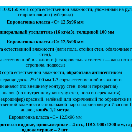
 100х150 мм 1 сорта естественной влажности, уложенный на ру
гидроизоляцию (рубероид)
Евровагонка класса «С»
12,5х96 мм
неральный утеплитель (16 кг/м3), толщиной 100 мм
Евровагонка класса «С»
12,5х96 мм
та естественной влажности (лаги пола, стойки стен, обвязочные 
стен),
а естественной влажности (вся кровельная система — лаги потол
стропила, подкосы)
3 сорта естественной влажности,
обработана антисептиком
а веранде доска 25х100 мм 1-3 сорта естественной влажности
и аналог (по внешнему контуру стен, пола и перекрытия)
 аналог (по внутреннему контуру стен, пола и перекрытия)
 еврошифер) красный, зелёный или коричневый по обрешётке из
ественной влажности с подложкой паро-гидроизоляции Изоспан 
аналог,
конёк 1,2 метра
Евровагонка класса «С» 12,5х96 мм
ротно-откидные, однокамерные – 4 шт., ПВХ 900х1200 мм, глу
однокамерные – 2 шт.