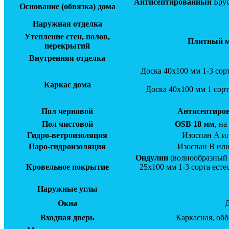
Антисептированный
Брус
Основание (обвязка) дома
Наружная отделка
Утепление стен, полов,
Плитный ми
перекрытий
Внутренняя отделка
Доска 40х100 мм 1-3 сор
Каркас дома
Доска 40х100 мм 1 сорт
Пол черновой
Антисептиро
Пол чистовой
OSB 18 мм
, н
Гидро-ветроизоляция
Изоспан А ил
Паро-гидроизоляция
Изоспан В или
Ондулин
(волнообразный 
Кровельное покрытие
25х100 мм 1-3 сорта ест
Наружные углы
Окна
Д
Входная дверь
Каркасная, обб