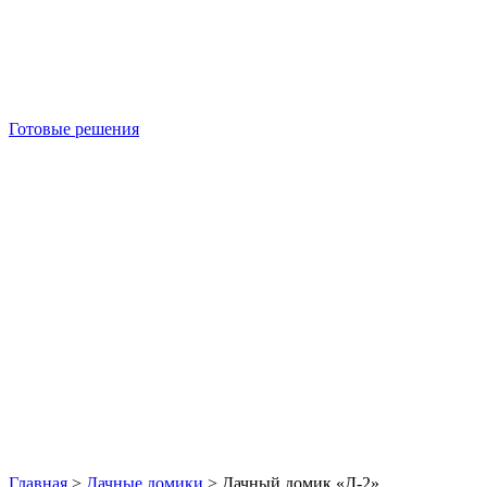
Готовые решения
Б/У блок-контейнеры
Главная
>
Дачные домики
>
Дачный домик «Д-2»