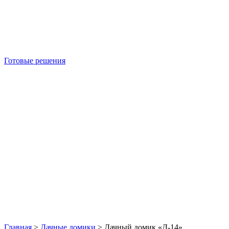
Готовые решения
Б/У блок-контейнеры
Главная
>
Дачные домики
>
Дачный домик «Д-14»