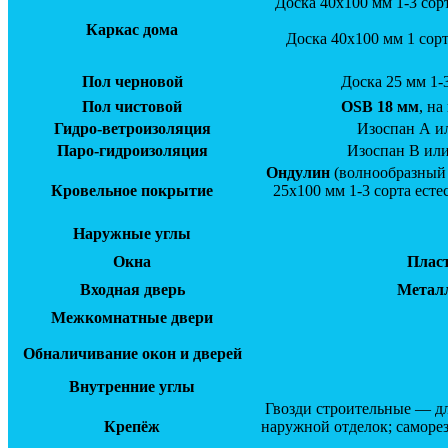
Доска 40х100 мм 1-3 сор
Каркас дома
Доска 40х100 мм 1 сорт
Пол черновой
Доска 25 мм 1-
Пол чистовой
OSB 18 мм
, на
Гидро-ветроизоляция
Изоспан А ил
Паро-гидроизоляция
Изоспан В или
Ондулин
(волнообразный
Кровельное покрытие
25х100 мм 1-3 сорта ест
Наружные углы
Окна
Пласт
Входная дверь
Металл
Межкомнатные двери
Обналичивание окон и дверей
Внутренние углы
Гвозди строительные — д
Крепёж
наружной отделок; саморе