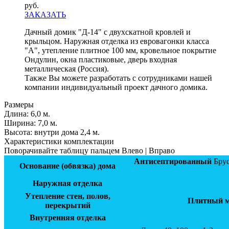
руб.
ЗАКАЗАТЬ
Дачный домик "Д-14" с двухскатной кровлей и
крыльцом. Наружная отделка из евровагонки класса
"А", утепление плитное 100 мм, кровельное покрытие
Ондулин, окна пластиковые, дверь входная
металлическая (Россия).
Также Вы можете разработать с сотрудниками нашей
компании индивидуальный проект дачного домика.
Размеры
Длина:
6,0 м.
Ширинa:
7,0 м.
Высота:
внутри дома 2,4 м.
Характеристики комплектации
Поворачивайте таблицу пальцем Влево | Вправо
Антисептированный
Брус
Основание (обвязка) дома
Наружная отделка
Утепление стен, полов,
Плитный ми
перекрытий
Внутренняя отделка