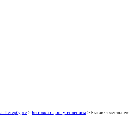
Б/У блок-контейнеры
кт-Петербурге
>
Бытовки с доп. утеплением
>
Бытовка металличе