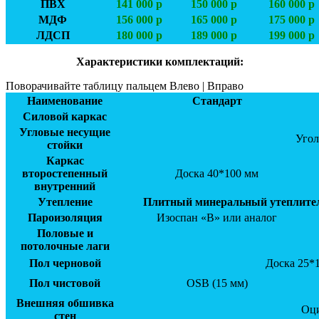
ПВХ
141 000 р
150 000 р
160 000 р
МДФ
156 000 р
165 000 р
175 000 р
ЛДСП
180 000 р
189 000 р
199 000 р
Характеристики комплектаций:
Поворачивайте таблицу пальцем Влево | Вправо
Наименование
Стандарт
Силовой каркас
Угловые несущие
Угол
стойки
Каркас
второстепенный
Доска 40*100 мм
внутренний
Утепление
Плитный минеральный утеплитель
Пароизоляция
Изоспан «В» или аналог
Половые и
потолочные лаги
Пол черновой
Доска 25*
Пол чистовой
OSB (15 мм)
Внешняя обшивка
Оци
стен