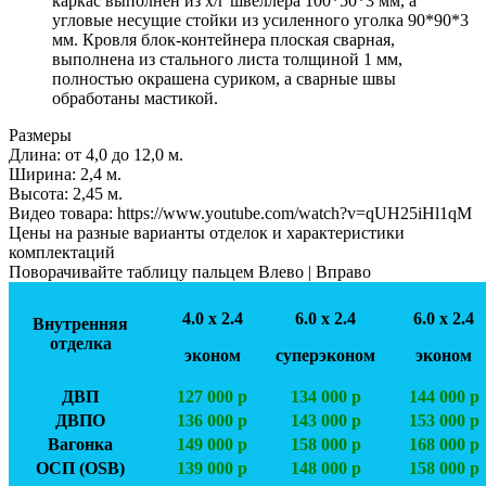
каркас выполнен из х/г швеллера 100*50*3 мм, а
угловые несущие стойки из усиленного уголка 90*90*3
мм. Кровля блок-контейнера плоская сварная,
выполнена из стального листа толщиной 1 мм,
полностью окрашена суриком, а сварные швы
обработаны мастикой.
Размеры
Длина:
от 4,0 до 12,0 м.
Ширинa:
2,4 м.
Высота:
2,45 м.
Видео товара:
https://www.youtube.com/watch?v=qUH25iHl1qM
Цены на разные варианты отделок и характеристики
комплектаций
Поворачивайте таблицу пальцем Влево | Вправо
4.0 х 2.4
6.0 х 2.4
6.0 х 2.4
Внутренняя
отделка
эконом
суперэконом
эконом
ДВП
127 000 р
134 000 р
144 000 р
ДВПО
136 000 р
143 000 р
153 000 р
Вагонка
149 000 р
158 000 р
168 000 р
ОСП (OSB)
139 000 р
148 000 р
158 000 р