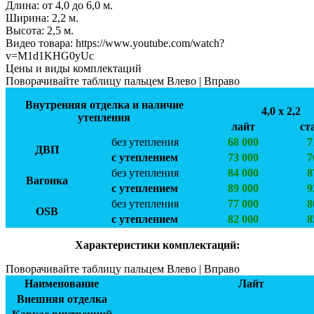
Длина:
от 4,0 до 6,0 м.
Ширинa:
2,2 м.
Высота:
2,5 м.
Видео товара:
https://www.youtube.com/watch?
v=M1d1KHG0yUc
Цены и виды комплектаций
Поворачивайте таблицу пальцем Влево | Вправо
Внутренняя отделка и наличие
4,0 х 2,2
утепления
лайт
ст
без утепления
68 000
7
ДВП
с утеплением
73 000
7
без утепления
84 000
8
Вагонка
с утеплением
89 000
9
без утепления
77 000
8
OSB
с утеплением
82 000
8
Характеристики комплектаций:
Поворачивайте таблицу пальцем Влево | Вправо
Наименование
Лайт
Внешняя отделка