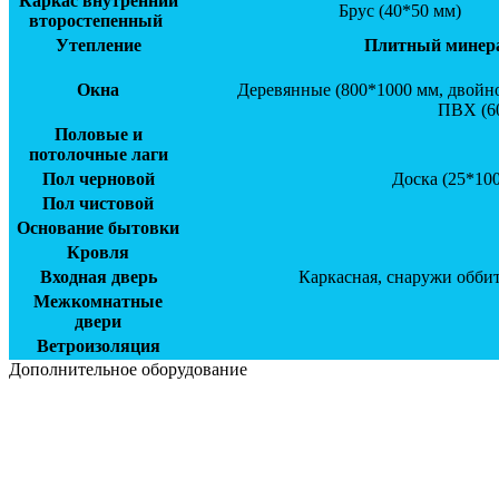
Каркас внутренний
Брус (40*50 мм)
второстепенный
Утепление
Плитный минерал
Окна
Деревянные (800*1000 мм, двойно
ПВХ (60
Половые и
потолочные лаги
Пол черновой
Доска (25*100
Пол чистовой
Основание бытовки
Кровля
Входная дверь
Каркасная, снаружи обби
Межкомнатные
двери
Ветроизоляция
Дополнительное оборудование