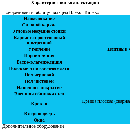
Характеристики комплектации:
Поворачивайте таблицу пальцем Влево | Вправо
Наименование
Силовой каркас
Угловые несущие стойки
Каркас второстепенный
внутренний
Утепление
Плитный м
Пароизоляция
Ветро-влагоизоляция
Половые и потолочные лаги
Пол черновой
Пол чистовой
Напольное покрытие
Внешняя обшивка стен
Крыша плоская (сварная
Кровля
Входная дверь
Окна
Дополнительное оборудование