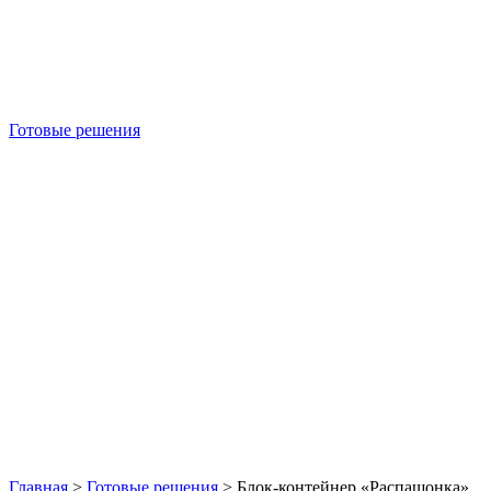
Готовые решения
Б/У блок-контейнеры
Главная
>
Готовые решения
>
Блок-контейнер «Распашонка»