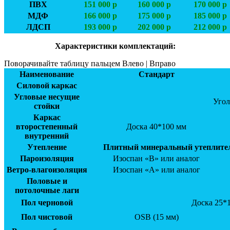
ПВХ
151 000 р
160 000 р
170 000 р
МДФ
166 000 р
175 000 р
185 000 р
ЛДСП
193 000 р
202 000 р
212 000 р
Характеристики комплектаций:
Поворачивайте таблицу пальцем Влево | Вправо
Наименование
Стандарт
Силовой каркас
Угловые несущие
Угол
стойки
Каркас
второстепенный
Доска 40*100 мм
внутренний
Утепление
Плитный минеральный утеплитель
Пароизоляция
Изоспан «В» или аналог
Ветро-влагоизоляция
Изоспан «А» или аналог
Половые и
потолочные лаги
Пол черновой
Доска 25*
Пол чистовой
OSB (15 мм)