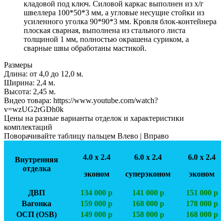
кладовой под ключ. Силовой каркас выполнен из х/г
швеллера 100*50*3 мм, а угловые несущие стойки из
усиленного уголка 90*90*3 мм. Кровля блок-контейнера
плоская сварная, выполнена из стального листа
толщиной 1 мм, полностью окрашена суриком, а
сварные швы обработаны мастикой.
Размеры
Длина:
от 4,0 до 12,0 м.
Ширинa:
2,4 м.
Высота:
2,45 м.
Видео товара:
https://www.youtube.com/watch?
v=wzUG2rGDh0k
Цены на разные варианты отделок и характеристики
комплектаций
Поворачивайте таблицу пальцем Влево | Вправо
4.0 х 2.4
6.0 х 2.4
6.0 х 2.4
Внутренняя
отделка
эконом
суперэконом
эконом
ДВП
134 000 р
141 000 р
151 000 р
Вагонка
159 000 р
168 000 р
178 000 р
ОСП (OSB)
149 000 р
158 000 р
168 000 р