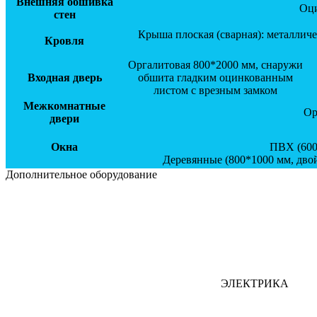
Внешняя обшивка
Оци
стен
Крыша плоская (сварная): металлич
Кровля
Оргалитовая 800*2000 мм, снаружи
Входная дверь
обшита гладким оцинкованным
листом с врезным замком
Межкомнатные
Ор
двери
Окна
ПВХ (600
Деревянные (800*1000 мм, двой
Дополнительное оборудование
ЭЛЕКТРИКА