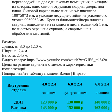
перегородкой на два одинаковых помещения, в каждом
из которых одно окно и отдельная входная дверь, под
ключ. Силовой каркас выполнен из х/г швеллера
100*50*3 мм, а угловые несущие стойки из усиленного
уголка 90*90*3 мм. Кровля блок-контейнера плоская
сварная, выполнена из стального листа толщиной 1 мм,
полностью окрашена суриком, а сварные швы
обработаны мастикой.
Размеры
Длина:
от 3,0 до 12,0 м.
Ширинa:
2,4 м.
Высота:
2,45 м.
Видео товара:
https://www.youtube.com/watch?v=GJES_ml6s2o
Цены на разные варианты отделок и характеристики
комплектаций
Поворачивайте таблицу пальцем Влево | Вправо
4.0 х 2.4
6.0 х 2.4
6.0 х 2.4
Внутренняя
отделка
эконом
суперэконом
эконом
ДВП
123 000 р
130 000 р
140 000 р
Вагонка
143 000 р
152 000 р
162 000 р