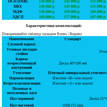
ОСП (OSB)
134 000 р
143 000 р
153 000 р
ПВХ
136 000 р
145 000 р
155 000 р
МДФ
150 000 р
159 000 р
169 000 р
ЛДСП
168 000 р
177 000 р
187 000 р
Характеристики комплектаций:
Поворачивайте таблицу пальцем Влево | Вправо
Наименование
Стандарт
Силовой каркас
Угловые несущие
Угол
стойки
Каркас
второстепенный
Доска 40*100 мм
внутренний
Утепление
Плитный минеральный утеплитель
Пароизоляция
Изоспан «В» или аналог
Ветро-влагоизоляция
Изоспан «А» или аналог
Половые и
потолочные лаги
Пол черновой
Доска 25*
Пол чистовой
OSB (15 мм)