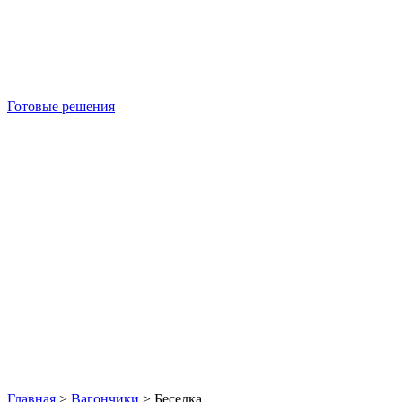
Готовые решения
Б/У блок-контейнеры
Главная
>
Вагончики
>
Беседка