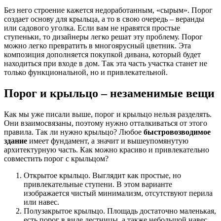
Без него строение кажется недоработанным, «сырым». Порог
создает основу для крыльца, а то в свою очередь – веранды
или садового уголка. Если вам не нравятся простые
ступеньки, то дизайнеры легко решат эту проблему. Порог
можно легко превратить в многоярусный цветник. Эта
композиция дополняется покупкой дивана, который будет
находиться при входе в дом. Так эта часть участка станет не
только функциональной, но и привлекательной.
Порог и крыльцо – незаменимые вещи
Как мы уже писали выше, порог и крыльцо нельзя разделять.
Они взаимосвязаны, поэтому нужно отталкиваться от этого
правила. Так ли нужно крыльцо? Любое
быстровозводимое
здание
имеет фундамент, а значит и вышеупомянутую
архитектурную часть. Как можно красиво и привлекательно
совместить порог с крыльцом?
Открытое крыльцо. Выглядит как простые, но
привлекательные ступени. В этом варианте
изображается чистый минимализм, отсутствуют перила
или навес.
Полузакрытое крыльцо. Площадь достаточно маленькая,
есть порог в виде лестницы, а также небольшой навес.