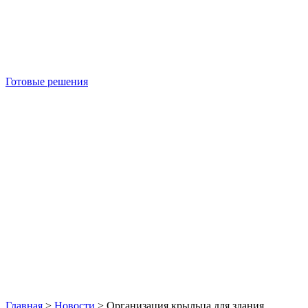
Готовые решения
Б/У блок-контейнеры
Главная
>
Новости
>
Организация крыльца для здания