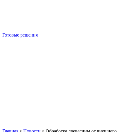
Готовые решения
Б/У блок-контейнеры
Главная
>
Новости
>
Обработка древесины от внешнего