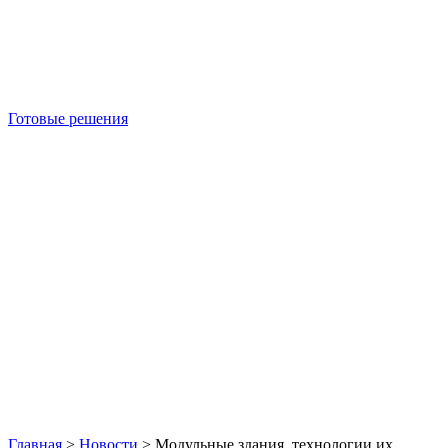
Готовые решения
Б/У блок-контейнеры
Главная
>
Новости
>
Модульные здания, технологии их