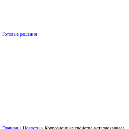
Готовые решения
Б/У блок-контейнеры
Главная
>
Новости
>
Коррозионные свойства металлокаркаса