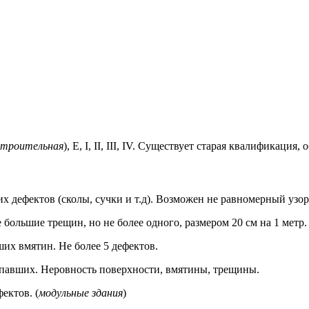
строительная
), Е, I, II, III, IV. Существует старая квалификаци
х дефектов (сколы, сучки и т.д). Возможен не равномерный узо
 большие трещин, но не более одного, размером 20 см на 1 метр
ших вмятин. Не более 5 дефектов.
выпавших. Неровность поверхности, вмятины, трещины.
ектов. (
модульные здания
)