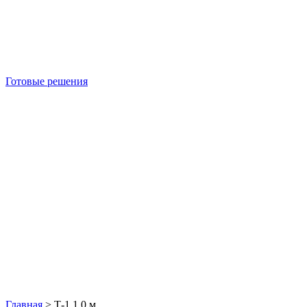
Готовые решения
Б/У блок-контейнеры
Главная
>
Т-1 1,0 м