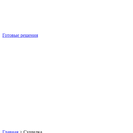
Готовые решения
Б/У блок-контейнеры
Главная
>
Сушилка