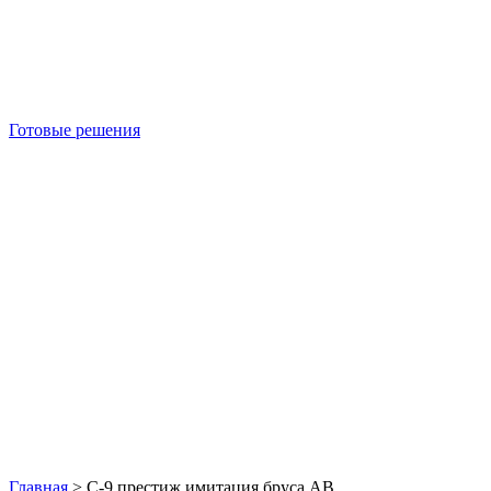
Готовые решения
Б/У блок-контейнеры
Главная
>
С-9 престиж имитация бруса АВ