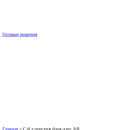
Готовые решения
Б/У блок-контейнеры
Главная
>
С-8 д престиж блок-хаус АВ