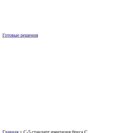
Готовые решения
Б/У блок-контейнеры
Главная
>
С-5 стандарт имитация бруса С