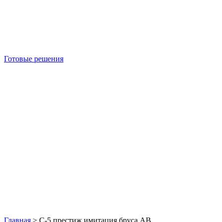
Готовые решения
Б/У блок-контейнеры
Главная
>
С-5 престиж имитация бруса АВ