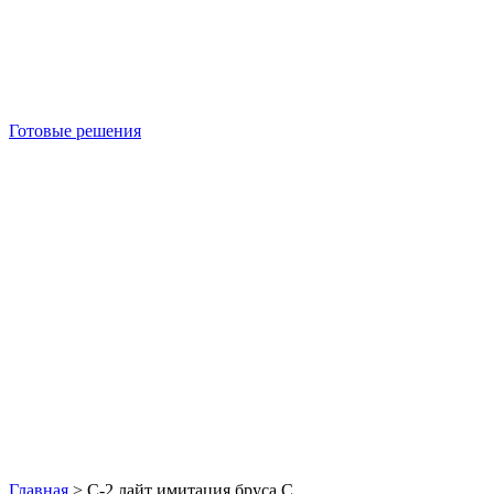
Готовые решения
Б/У блок-контейнеры
Главная
>
С-2 лайт имитация бруса С