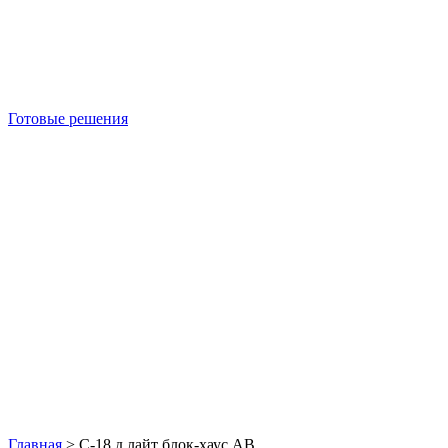
Готовые решения
Б/У блок-контейнеры
Главная
>
С-18 д лайт блок-хаус АВ