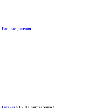
Готовые решения
Б/У блок-контейнеры
Главная
>
С-18 а лайт вагонка С