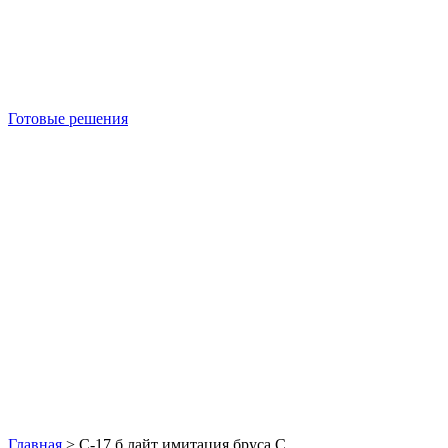
Готовые решения
Б/У блок-контейнеры
Главная
>
С-17 б лайт имитация бруса С