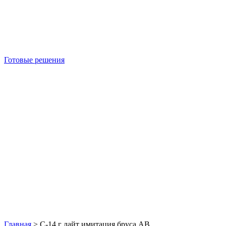
Готовые решения
Б/У блок-контейнеры
Главная
>
С-14 г лайт имитация бруса АВ