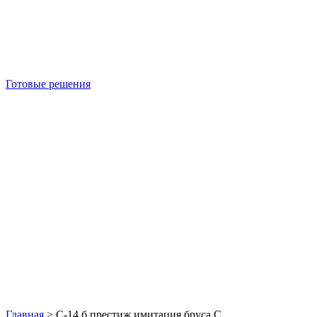
Готовые решения
Б/У блок-контейнеры
Главная
>
С-14 б престиж имитация бруса С