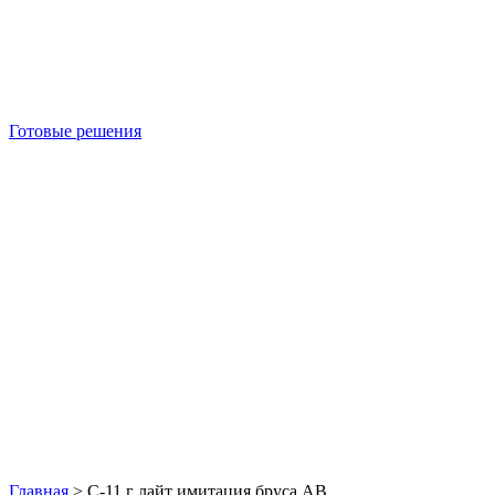
Готовые решения
Б/У блок-контейнеры
Главная
>
С-11 г лайт имитация бруса АВ