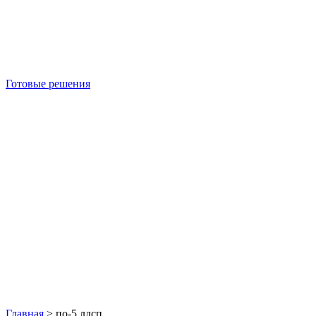
Готовые решения
Б/У блок-контейнеры
Главная
>
по-5 лдсп