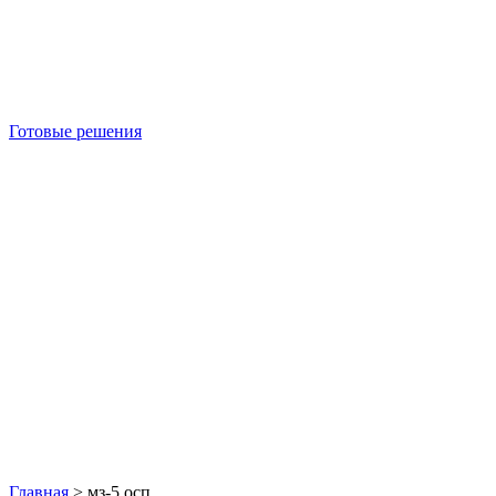
Готовые решения
Б/У блок-контейнеры
Главная
>
мз-5 осп