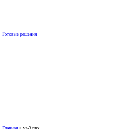
Готовые решения
Б/У блок-контейнеры
Главная
>
мз-3 пвх