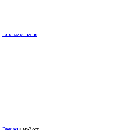
Готовые решения
Б/У блок-контейнеры
Главная
>
мз-3 осп