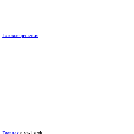
Готовые решения
Б/У блок-контейнеры
Главная
>
мз-1 мдф