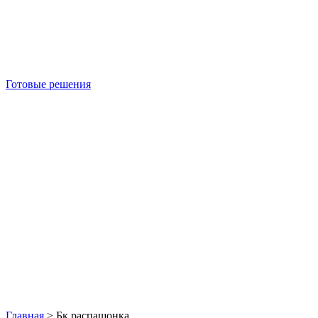
Готовые решения
Б/У блок-контейнеры
Главная
>
Бк распашонка