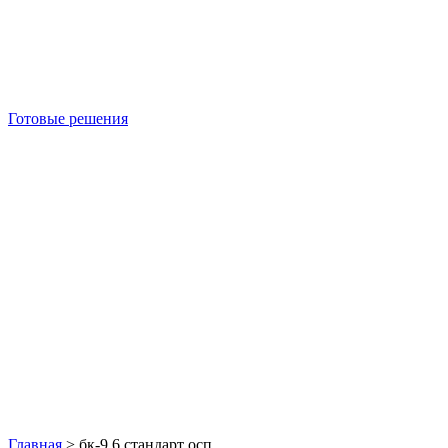
Готовые решения
Б/У блок-контейнеры
Главная
>
бк-9 6 стандарт осп