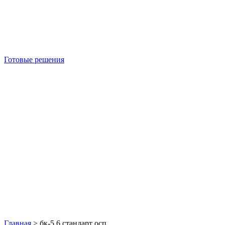
Готовые решения
Б/У блок-контейнеры
Главная
>
бк-5 6 стандарт осп