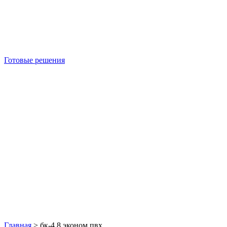
Готовые решения
Б/У блок-контейнеры
Главная
>
бк-4 8 эконом пвх